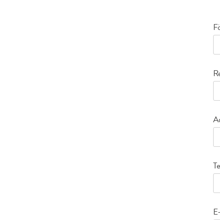
F
R
A
T
E