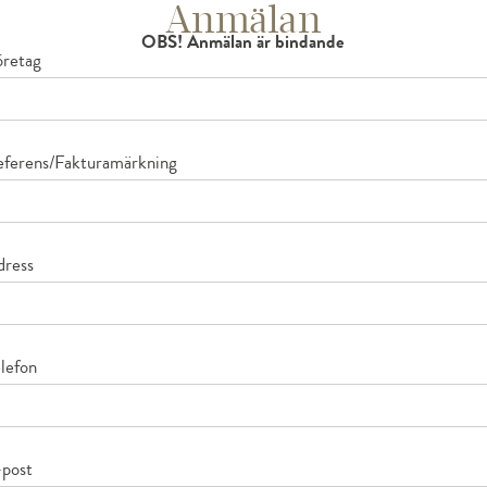
Anmälan
OBS! Anmälan är bindande
öretag
eferens/Fakturamärkning
dress
elefon
-post