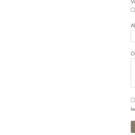
Vi
Al
Ö
be